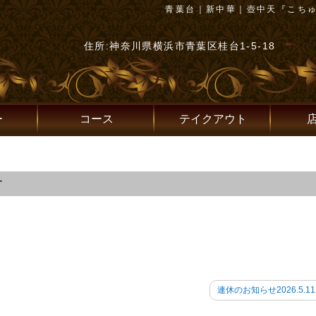
青葉台｜新中華｜壺中天『こち
住所:神奈川県横浜市青葉区桂台1-5-18
ー
コース
テイクアウト
す
連休のお知らせ2026.5.11