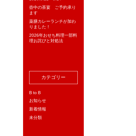
壺中の茶宴 ご予約承り
ます
薬膳カレーランチが加わ
りました！
2026年おせち料理一部料
理お詫びと対処法
カテゴリー
B to B
お知らせ
新着情報
未分類