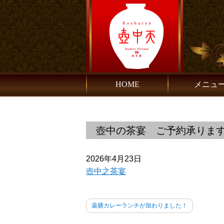
HOME
メニュ
壺中の茶宴 ご予約承りま
2026年4月23日
壺中之茶宴
薬膳カレーランチが加わりました！