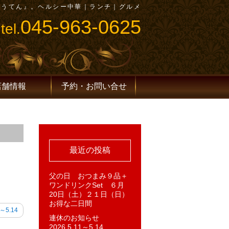
ゅうてん』。ヘルシー中華｜ランチ｜グルメ
045-963-0625
tel.
店舗情報
予約・お問い合せ
最近の投稿
父の日 おつまみ９品＋
ワンドリンクSet ６月
20日（土）２１日（日）
お得な二日間
～5.14
連休のお知らせ
2026.5.11～5.14